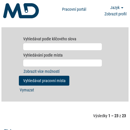
Jazyk
Pracovní portál
Zobrazit profil
Vyhledávat podle klíčového slova
Vyhledávání podle místa
Zobrazit více možností
Vymazat
Výsledky
1 – 23
z
23