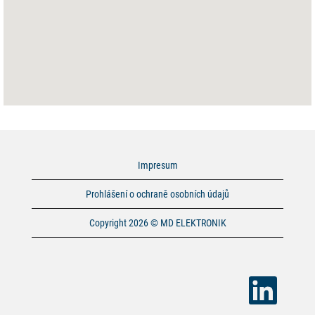
Impresum
Prohlášení o ochraně osobních údajů
Copyright 2026 © MD ELEKTRONIK
O
t
e
v