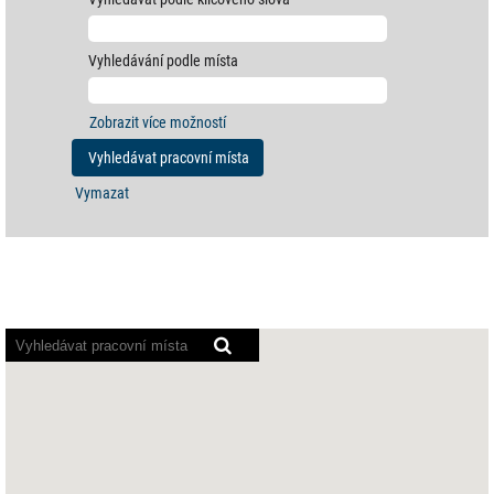
Vyhledávání podle místa
Zobrazit více možností
Vymazat
Čtečky
obrazovky
nemohou
přečíst
následující
prohledavatelné
mapy.