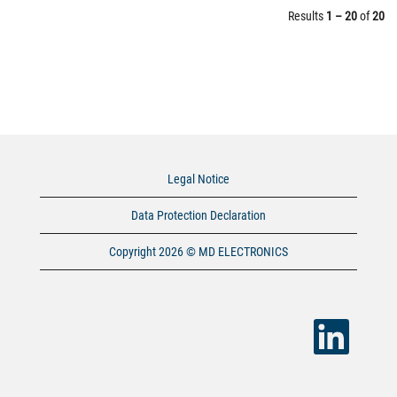
Results
1 – 20
of
20
Legal Notice
Data Protection Declaration
Copyright 2026 © MD ELECTRONICS
O
p
e
n
s
i
n