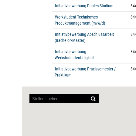
Initiativbewerbung Duales Studium
844
Werkstudent Technisches
844
Produktmanagement (m/w/d)
Initiativbewerbung Abschlussarbeit
844
(Bachelor/Master)
Initiativbewerbung
844
Werkstudententätigkeit
Initiativbewerbung Praxissemester /
844
Praktikum
Bildschirmausleseprogramme
können
die
folgende
durchsuchbare
Karte
nicht
lesen.