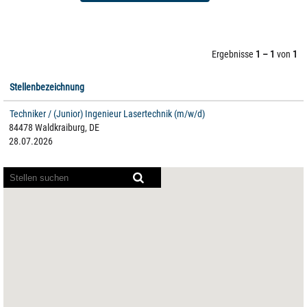
Ergebnisse
1 – 1
von
1
Stellenbezeichnung
Techniker / (Junior) Ingenieur Lasertechnik (m/w/d)
84478 Waldkraiburg, DE
28.07.2026
Bildschirmausleseprogramme
können
die
folgende
durchsuchbare
Karte
nicht
lesen.